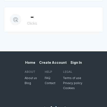
-
ads_click
Clicks
Home
Create Account
Sign In
ABOUT
HELP
LEGAL
About us
FAQ
Terms of use
Blog
Contact
Privacy policy
Cookies