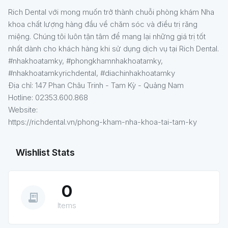
Rich Dental với mong muốn trở thành chuỗi phòng khám Nha
khoa chất lượng hàng đầu về chăm sóc và điều trị răng
miệng. Chúng tôi luôn tận tâm để mang lại những giá trị tốt
nhất dành cho khách hàng khi sử dụng dịch vụ tại Rich Dental.
#nhakhoatamky, #phongkhamnhakhoatamky,
#nhakhoatamkyrichdental, #diachinhakhoatamky
Địa chỉ: 147 Phan Châu Trinh - Tam Kỳ - Quảng Nam
Hotline: 02353.600.868
Website:
https://richdental.vn/phong-kham-nha-khoa-tai-tam-ky
Wishlist Stats
0
receipt_long
Items