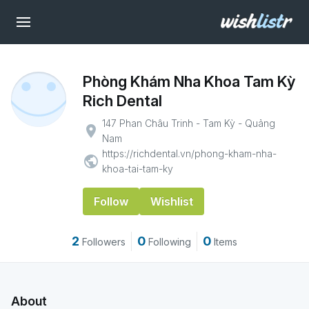
Phòng Khám Nha Khoa Tam Kỳ
Rich Dental
147 Phan Châu Trinh - Tam Kỳ - Quảng
place
Nam
https://richdental.vn/phong-kham-nha-
public
khoa-tai-tam-ky
Follow
Wishlist
2
0
0
Followers
Following
Items
About