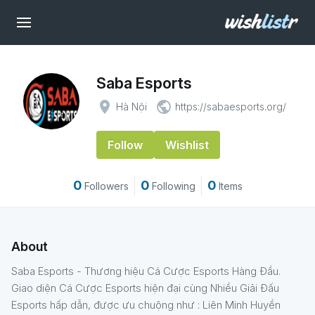
Saba Esports
place
public
Hà Nội
https://sabaesports.org/
Follow
Wishlist
0
0
0
Followers
Following
Items
About
Saba Esports - Thương hiệu Cá Cược Esports Hàng Đầu.
Giao diện Cá Cược Esports hiện đại cùng Nhiều Giải Đấu
Esports hấp dẫn, được ưu chuộng như : Liên Minh Huyền