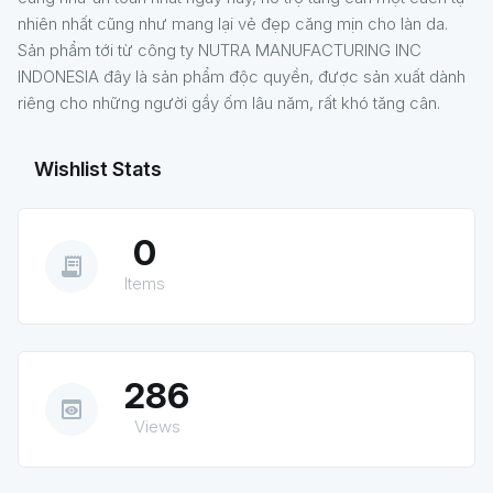
nhiên nhất cũng như mang lại vẻ đẹp căng mịn cho làn da.
Sản phẩm tới từ công ty NUTRA MANUFACTURING INC
INDONESIA đây là sản phẩm độc quyền, được sản xuất dành
riêng cho những người gầy ốm lâu năm, rất khó tăng cân.
Wishlist Stats
0
receipt_long
Items
286
preview
Views