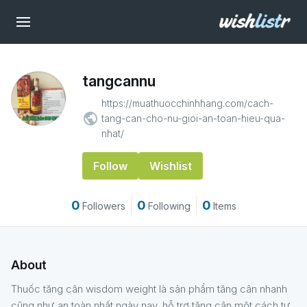
tangcannu
https://muathuocchinhhang.com/cach-
public
tang-can-cho-nu-gioi-an-toan-hieu-qua-
nhat/
Follow
Wishlist
0
0
0
Followers
Following
Items
About
Thuốc tăng cân wisdom weight là sản phẩm tăng cân nhanh
cũng như an toàn nhất ngày nay, hỗ trợ tăng cân một cách tự