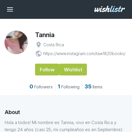
Tannia
place
Costa Rica
public
https://www.instagram.com/taw1820books/
Follow
Wishlist
0
1
35
Followers
Following
Items
About
Hola a todos! Mi nombre es Tannia, vivo en Costa Rica y
tengo 24 años (casi 25, mi cumpleaños es en Septiembre)