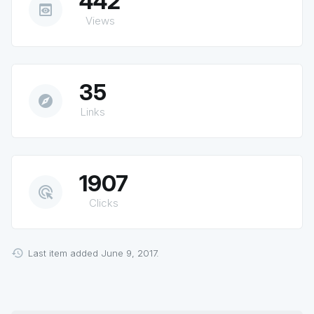
442
preview
Views
35
explore
Links
1907
ads_click
Clicks
Last item added June 9, 2017.