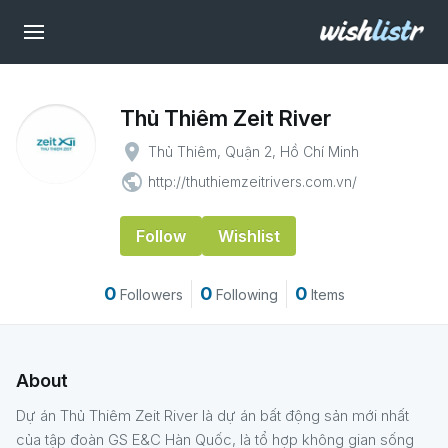
Thủ Thiêm Zeit River
place
Thủ Thiêm, Quận 2, Hồ Chí Minh
public
http://thuthiemzeitrivers.com.vn/
Follow
Wishlist
0
0
0
Followers
Following
Items
About
​​Dự án Thủ Thiêm Zeit River là dự án bất động sản mới nhất
của tập đoàn GS E&C Hàn Quốc, là tổ hợp không gian sống