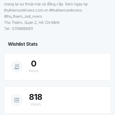
mang lại sự thoải mái và đẳng cấp. Xem ngay tại
thuthiemzeitrivers.com.vn #thuthiemzeitrivers
#thu_thiem_zeit_rivers
Thủ Thiêm, Quận 2, Hồ Chí Minh
Tel : 0708889911
Wishlist Stats
0
receipt_long
Items
818
preview
Views