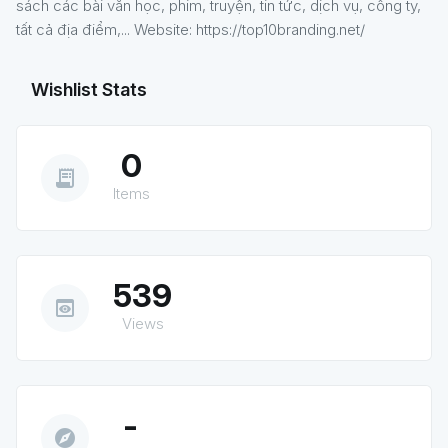
sách các bài văn học, phim, truyện, tin tức, dịch vụ, công ty,
tất cả địa điểm,... Website: https://top10branding.net/
Wishlist Stats
0
receipt_long
Items
539
preview
Views
-
explore