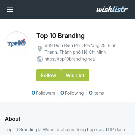
Top 10 Branding
669 Điện Biên Phủ, Phường 25, Bình
place
Thạnh, Thành phố Hồ Chí Minh
public
https://top10branding.net/
Follow
Wishlist
0
0
0
Followers
Following
Items
About
Top 10 Branding là Website chuyên tổng hợp các TOP danh