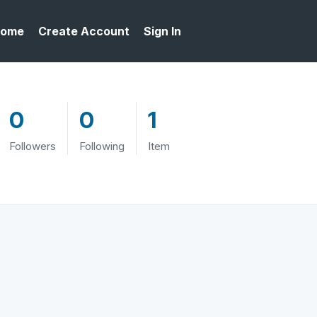
ome
Create Account
Sign In
0
0
1
Followers
Following
Item