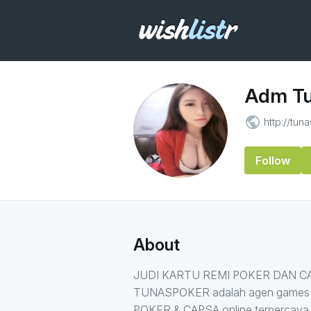
Adm T
public
http://tun
Follow
About
JUDI KARTU REMI POKER DAN 
TUNASPOKER adalah agen games ju
POKER & CAPSA online terpercaya 