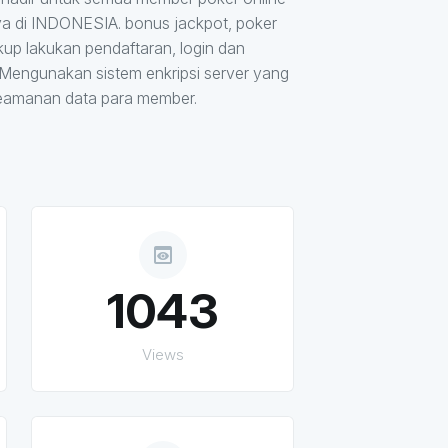
a di INDONESIA. bonus jackpot, poker
ukup lakukan pendaftaran, login dan
Mengunakan sistem enkripsi server yang
eamanan data para member.
preview
1043
Views