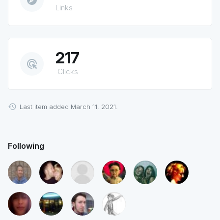
explore
Links
217
ads_click
Clicks
Last item added March 11, 2021.
Following