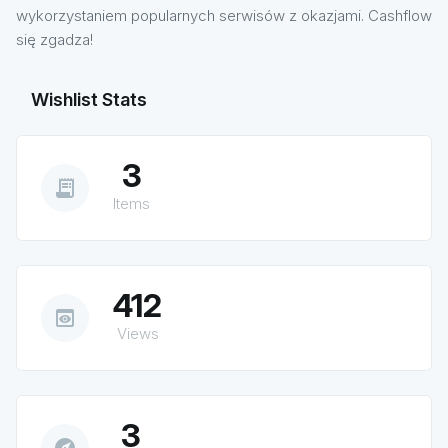
wykorzystaniem popularnych serwisów z okazjami. Cashflow
się zgadza!
Wishlist Stats
3
receipt_long
Items
412
preview
Views
3