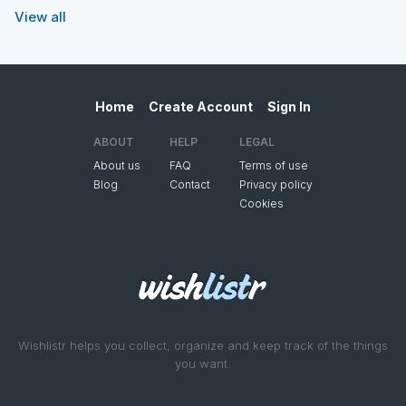
View all
Home
Create Account
Sign In
ABOUT
HELP
LEGAL
About us
FAQ
Terms of use
Blog
Contact
Privacy policy
Cookies
Wishlistr helps you collect, organize and keep track of the things
you want.