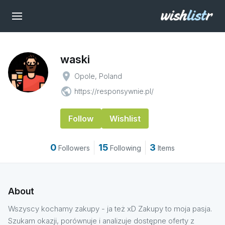
waski
place
Opole, Poland
public
https://responsywnie.pl/
Follow
Wishlist
0
15
3
Followers
Following
Items
About
Wszyscy kochamy zakupy - ja też xD Zakupy to moja pasja.
Szukam okazji, porównuje i analizuje dostępne oferty z