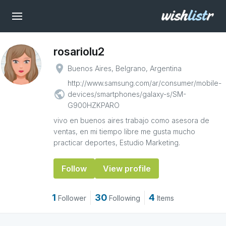
rosariolu2
place
Buenos Aires, Belgrano, Argentina
http://www.samsung.com/ar/consumer/mobile-
public
devices/smartphones/galaxy-s/SM-
G900HZKPARO
vivo en buenos aires trabajo como asesora de
ventas, en mi tiempo libre me gusta mucho
practicar deportes, Estudio Marketing.
Follow
View profile
1
30
4
Follower
Following
Items