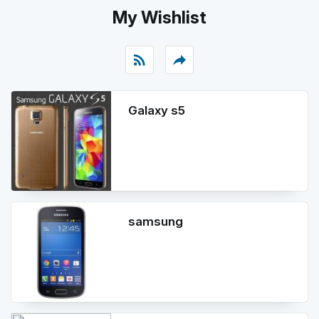
My Wishlist
rss_feed
reply
Galaxy s5
samsung