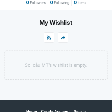
0
0
0
Followers
Following
Items
My Wishlist
rss_feed
reply
Soi cầu MT’s wishlist is empty.
Home
Create Account
Sign In