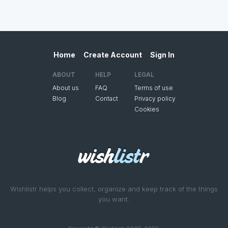
Home
Create Account
Sign In
ABOUT
HELP
LEGAL
About us
FAQ
Terms of use
Blog
Contact
Privacy policy
Cookies
Wishlistr helps you collect, organize and keep track of the things
you want.