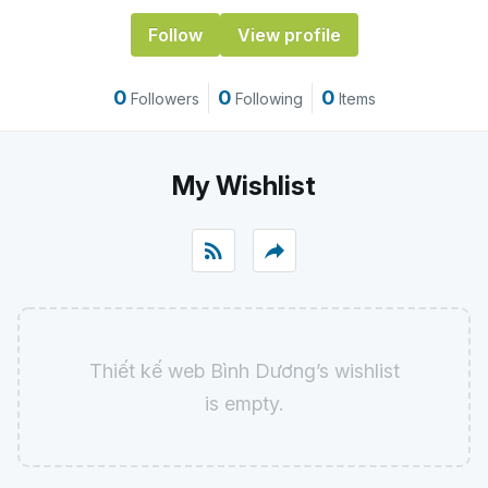
Follow
View profile
0
0
0
Followers
Following
Items
My Wishlist
rss_feed
reply
Thiết kế web Bình Dương’s wishlist
is empty.