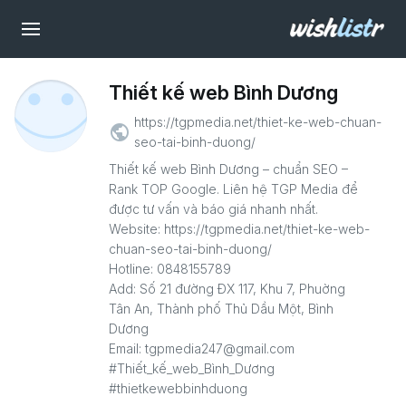
Thiết kế web Bình Dương
https://tgpmedia.net/thiet-ke-web-chuan-
public
seo-tai-binh-duong/
Thiết kế web Bình Dương – chuẩn SEO –
Rank TOP Google. Liên hệ TGP Media để
được tư vấn và báo giá nhanh nhất.
Website: https://tgpmedia.net/thiet-ke-web-
chuan-seo-tai-binh-duong/
Hotline: 0848155789
Add: Số 21 đường ĐX 117, Khu 7, Phuờng
Tân An, Thành phố Thủ Dầu Một, Bình
Dương
Email: tgpmedia247@gmail.com
#Thiết_kế_web_Bình_Dương
#thietkewebbinhduong