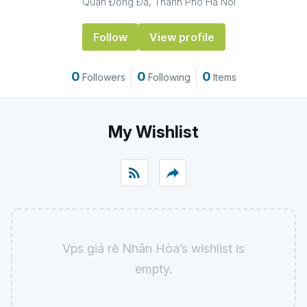
Quận Đống Đa, Thành Phố Hà Nội
Follow
View profile
0
0
0
Followers
Following
Items
My Wishlist
rss_feed
reply
Vps giá rẻ Nhân Hòa’s wishlist is
empty.