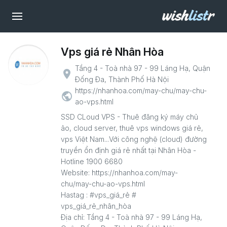
Vps giá rẻ Nhân Hòa
Tầng 4 - Toà nhà 97 - 99 Láng Hạ, Quận
place
Đống Đa, Thành Phố Hà Nội
https://nhanhoa.com/may-chu/may-chu-
public
ao-vps.html
SSD CLoud VPS - Thuê đăng ký máy chủ
ảo, cloud server, thuê vps windows giá rẻ,
vps Việt Nam...Với công nghệ (cloud) đường
truyền ổn định giá rẻ nhất tại Nhân Hòa -
Hotline 1900 6680
Website: https://nhanhoa.com/may-
chu/may-chu-ao-vps.html
Hastag : #vps_giá_rẻ #
vps_giá_rẻ_nhân_hòa
Địa chỉ: Tầng 4 - Toà nhà 97 - 99 Láng Hạ,