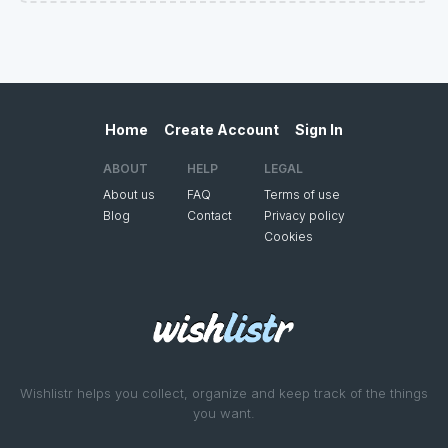
Home
Create Account
Sign In
ABOUT
HELP
LEGAL
About us
FAQ
Terms of use
Blog
Contact
Privacy policy
Cookies
Wishlistr helps you collect, organize and keep track of the things
you want.