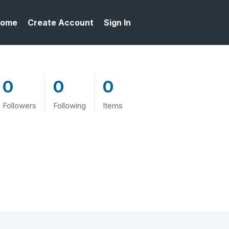
ome
Create Account
Sign In
0
0
0
Followers
Following
Items