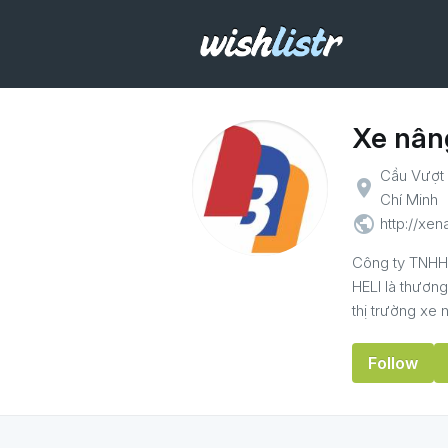
Xe nân
Cầu Vượt 
place
Chí Minh
public
http://xe
Công ty TNHH 
HELI là thương
thị trường xe n
Follow