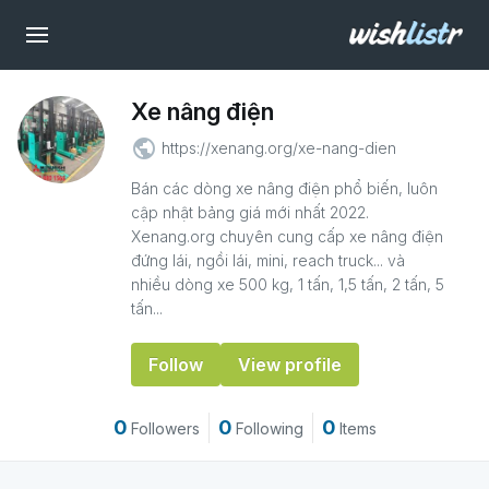
Xe nâng điện
public
https://xenang.org/xe-nang-dien
Bán các dòng xe nâng điện phổ biến, luôn
cập nhật bảng giá mới nhất 2022.
Xenang.org chuyên cung cấp xe nâng điện
đứng lái, ngồi lái, mini, reach truck... và
nhiều dòng xe 500 kg, 1 tấn, 1,5 tấn, 2 tấn, 5
tấn...
Follow
View profile
0
0
0
Followers
Following
Items