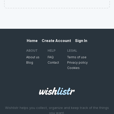
Home
Create Account
Sign In
ABOUT
HELP
LEGAL
About us
FAQ
Terms of use
Blog
Contact
Privacy policy
Cookies
Wishlistr helps you collect, organize and keep track of the things
you want.