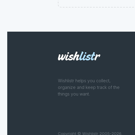
Wishlistr helps you collect,
organize and keep track of the
things you want.
Copyright © Wishlistr 2005-2026.