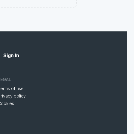
Sign In
LEGAL
Terms of use
rivacy policy
Cookies