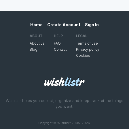
Home
Create Account
Sign In
ABOUT
HELP
LEGAL
About us
FAQ
Terms of use
Blog
Contact
Privacy policy
Cookies
Wishlistr helps you collect, organize and keep track of the things
you want.
Copyright © Wishlistr 2005-2026.