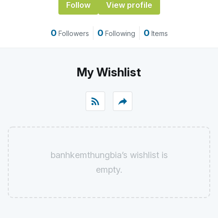
Follow
View profile
0
0
0
Followers
Following
Items
My Wishlist
rss_feed
reply
banhkemthungbia’s wishlist is
empty.