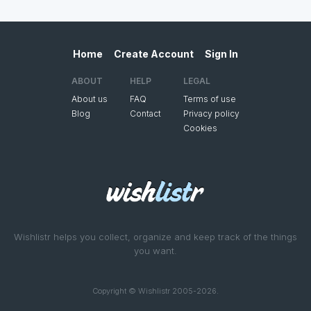
Home
Create Account
Sign In
ABOUT
HELP
LEGAL
About us
FAQ
Terms of use
Blog
Contact
Privacy policy
Cookies
Wishlistr helps you collect, organize and keep track of the things
you want.
Copyright © Wishlistr 2005-2026.