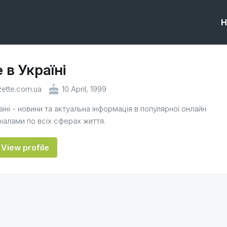
H
 в Україні
cake
azette.com.ua
10 April, 1999
аїні - новини та актуальна інформація в популярної онлайн
ріалами по всіх сферах життя.
View profile