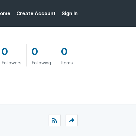
ome
Create Account
Sign In
0
0
0
Followers
Following
Items
rss_feed
reply