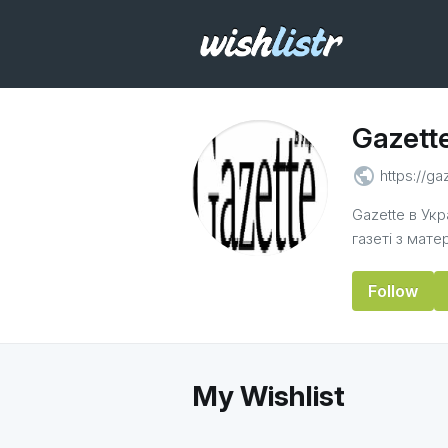
Gazette
public
https://g
Gazette в Укр
газеті з мате
Follow
My Wishlist