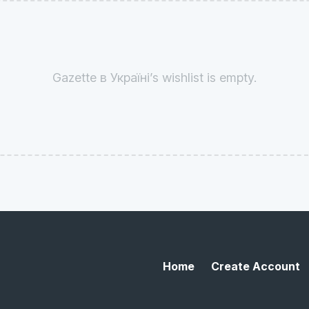
Gazette в Україні’s wishlist is empty.
Home
Create Account