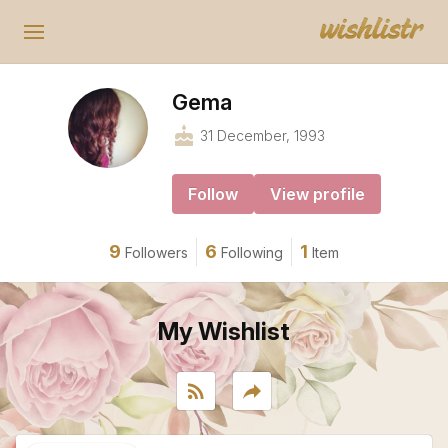
Gema
cake
31 December, 1993
Follow
View profile
9
6
1
Followers
Following
Item
My Wishlist
rss_feed
reply