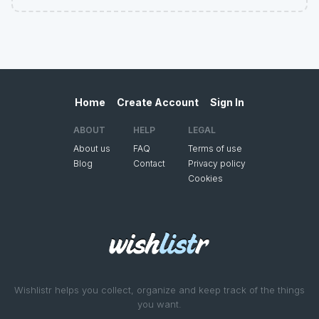
Home
Create Account
Sign In
ABOUT
HELP
LEGAL
About us
FAQ
Terms of use
Blog
Contact
Privacy policy
Cookies
Wishlistr helps you collect, organize and keep track of the things
you want.