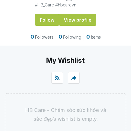
#HB_Care #hbcarevn
Follow
View profile
0
0
0
Followers
Following
Items
My Wishlist
rss_feed
reply
HB Care - Chăm sóc sức khỏe và
sắc đẹp’s wishlist is empty.