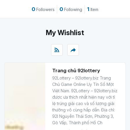
0
0
1
Followers
Following
Item
My Wishlist
rss_feed
reply
Trang chủ 92lottery
92Lottery – 92lottery.biz Trang
Chủ Game Online Uy Tín Số Một
Việt Nam. 92Lottery – 92lottery.biz
được ưa thích nhất hiện nay với tỉ
lệ trúng giải cao và số lượng giải
thưởng vô cùng hấp dẫn. Địa chỉ:
92l Nguyễn Thái Sơn, Phường 3,
Gò Vấp, Thành phố Hồ Ch