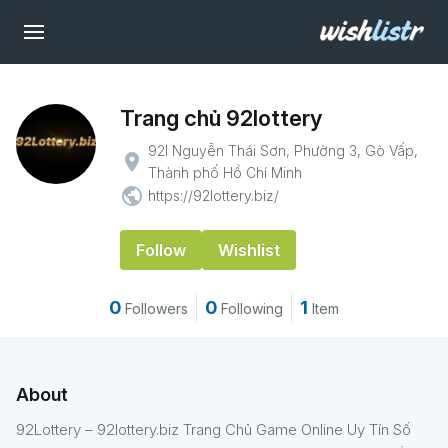
Trang chủ 92lottery
92l Nguyễn Thái Sơn, Phường 3, Gò Vấp,
place
Thành phố Hồ Chí Minh
public
https://92lottery.biz/
Follow
Wishlist
0
0
1
Followers
Following
Item
About
92Lottery – 92lottery.biz Trang Chủ Game Online Uy Tín Số