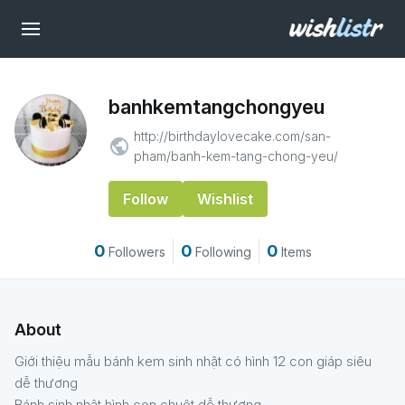
banhkemtangchongyeu
http://birthdaylovecake.com/san-
public
pham/banh-kem-tang-chong-yeu/
Follow
Wishlist
0
0
0
Followers
Following
Items
About
Giới thiệu mẫu bánh kem sinh nhật có hình 12 con giáp siêu
dễ thương
Bánh sinh nhật hình con chuột dễ thương