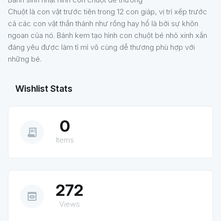
Chuột là con vật trước tiên trong 12 con giáp, vị trí xếp trước
cả các con vật thần thánh như rồng hay hổ là bởi sự khôn
ngoan của nó. Bánh kem tạo hình con chuột bé nhỏ xinh xắn
đáng yêu được làm tỉ mỉ vô cùng dễ thương phù hợp với
những bé.
Wishlist Stats
0
receipt_long
Items
272
preview
Views