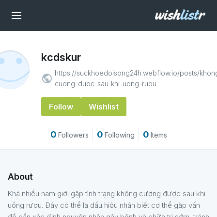
kcdskur
https://suckhoedoisong24h.webflow.io/posts/khon
public
cuong-duoc-sau-khi-uong-ruou
Follow
Wishlist
0
0
0
Followers
Following
Items
About
Khá nhiều nam giới gặp tình trạng không cương được sau khi
uống rượu. Đây có thể là dấu hiệu nhận biết cơ thể gặp vấn
đề cần xác định nguyên nhân gây bệnh và chữa trị sớm, tránh