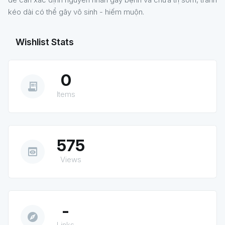
kéo dài có thể gây vô sinh - hiếm muộn.
Wishlist Stats
0
receipt_long
Items
575
preview
Views
-
explore
Links