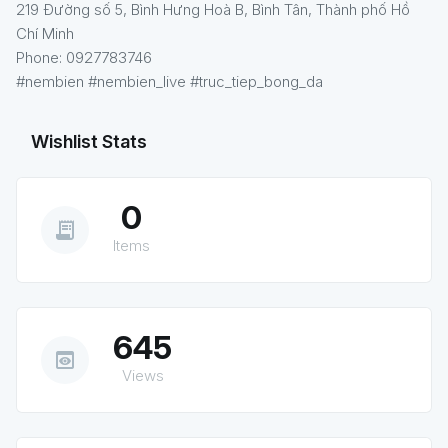
219 Đường số 5, Bình Hưng Hoà B, Bình Tân, Thành phố Hồ
Chí Minh
Phone: 0927783746
#nembien #nembien_live #truc_tiep_bong_da
Wishlist Stats
0
receipt_long
Items
645
preview
Views