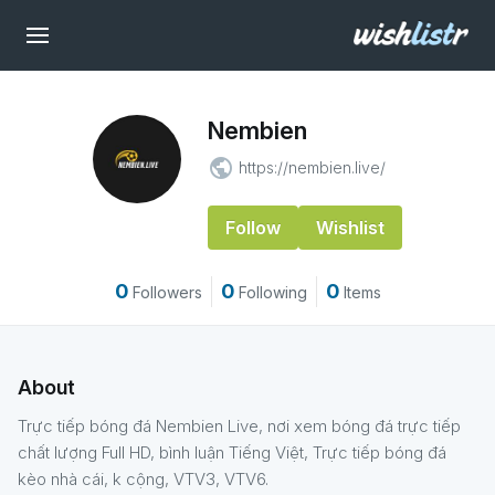
Nembien
public
https://nembien.live/
Follow
Wishlist
0
0
0
Followers
Following
Items
About
Trực tiếp bóng đá Nembien Live, nơi xem bóng đá trực tiếp
chất lượng Full HD, bình luận Tiếng Việt, Trực tiếp bóng đá
kèo nhà cái, k cộng, VTV3, VTV6.