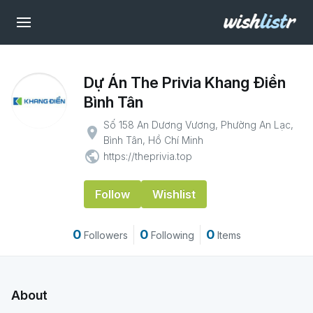
Dự Án The Privia Khang Điền
Bình Tân
Số 158 An Dương Vương, Phường An Lạc,
place
Bình Tân, Hồ Chí Minh
public
https://theprivia.top
Follow
Wishlist
0
0
0
Followers
Following
Items
About