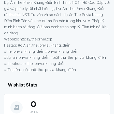
Dự Án The Privia Khang Điền Bình Tân Là Căn Hộ Cao Cấp với
giá và pháp lý tốt nhất hiện tại, Dự Án The Privia Khang Điền
rất thu hút NĐT. Tư vấn và so sánh dự án The Privia Khang
Điền Bình Tân với các dự án lân cận trong khu vực. Pháp lý
minh bạch rõ ràng. Giá bán cạnh tranh hợp lý. Tiện ích nội khu
đa dạng.
Website: https://theprivia.top
Hastag: #dự_án_the_privia_khang_điền
#the_privia_khang_điền #privia_khang_điền
#dự_án_privia_khang_điền #biệt_thự_the_privia_khang_điền
#shophouse_the_privia_khang_điền
#đất_nền_nhà_phố_the_privia_khang_điền
Wishlist Stats
0
receipt_long
Items