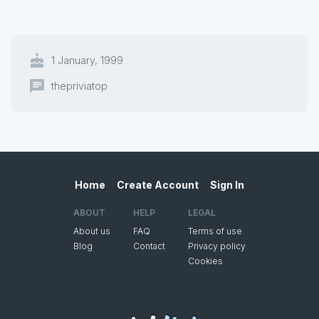
cake
1 January, 1999
chat
thepriviatop
Home
Create Account
Sign In
ABOUT
HELP
LEGAL
About us
FAQ
Terms of use
Blog
Contact
Privacy policy
Cookies