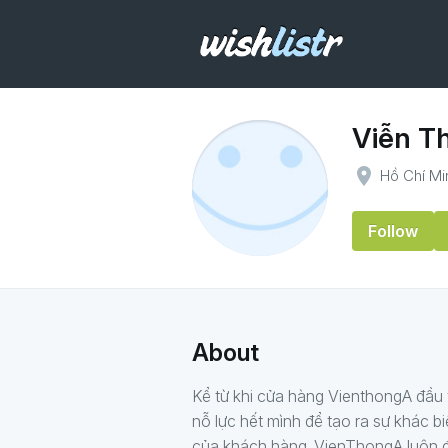
Viễn T
place
Hồ Chí Mi
Follow
About
Kể từ khi cửa hàng VienthongA đầu
nỗ lực hết mình để tạo ra sự khác b
của khách hàng. VienThongA luôn 