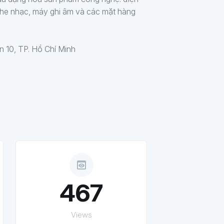
 nghe nhạc, máy ghi âm và các mặt hàng
n 10, TP. Hồ Chí Minh
preview
467
Views