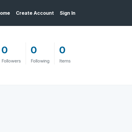
ome
Create Account
Sign In
0
0
0
Followers
Following
Items