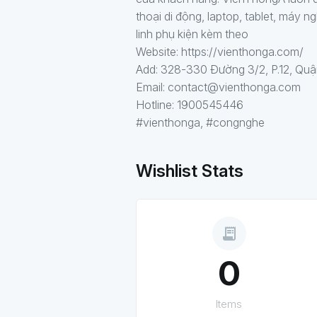
thoại di động, laptop, tablet, máy
linh phụ kiện kèm theo
Website: https://vienthonga.com/
Add: 328-330 Đường 3/2, P.12, Quậ
Email: contact@vienthonga.com
Hotline: 1900545446
#vienthonga, #congnghe
Wishlist Stats
receipt_long
0
Items