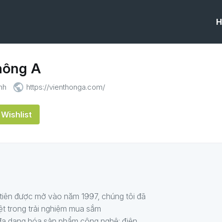
H
hông A
public
nh
https://vienthonga.com/
Wishlist
 tiên được mở vào năm 1997, chúng tôi đã
iệt trong trải nghiệm mua sắm
đa dạng hóa sản phẩm công nghệ: điện