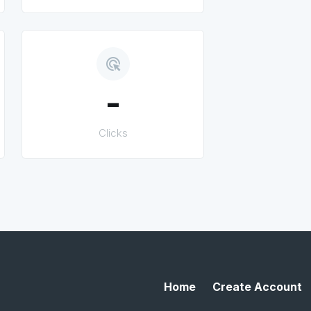
ads_click
-
Clicks
Home
Create Account