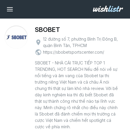
SBOBET
12 đường số 7, phường Bình Trị Đông B,
place
quận Bình Tân, TPHCM
public
https://sbobetsportscenter.com/
SBOBET - NHÀ CÁI TRỰC TIẾP TOP 1
TRENDING, HOT SEARCH Nếu để nói về sự
nổi tiếng và âm vang của Sbobet tại thị
trường riêng Việt Nam và cả châu Á nói
chung thì thật sự làm khó nhà review. Với bề
dày kinh nghiệm kia thì đủ biết Sbobet đã
thật sự thành công như thế nào tại lĩnh vực
này. Minh chứng rõ nhất cho điều này chính
là Sbobet đã đánh chiếm mọi thị trường cá
cược Việt Nam và chiếm hết spotlight cá
cược về phía mình.