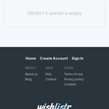
SBOBET’s wishlist is empty.
Home
Create Account
Sign In
ABOUT
HELP
LEGAL
About us
FAQ
Terms of use
Blog
Contact
Privacy policy
Cookies