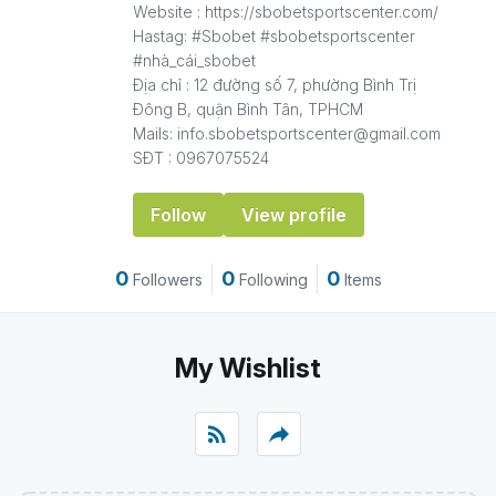
Website : https://sbobetsportscenter.com/
Hastag: #Sbobet #sbobetsportscenter
#nhà_cái_sbobet
Địa chỉ : 12 đường số 7, phường Bình Trị
Đông B, quận Bình Tân, TPHCM
Mails: info.sbobetsportscenter@gmail.com
SĐT : 0967075524
Follow
View profile
0
0
0
Followers
Following
Items
My Wishlist
rss_feed
reply