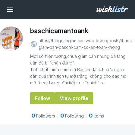
baschicamantoank
https://tangcangiamcan.webflow.io/posts/thuoc-
public
giam-can-baschi-cam-co-an-toan-khong
Một số hiện tượng,chưa giảm cân nhưng đà tăng
cân đã bị “chặn đứng”.
Tinh chất thiên nhiên từ Baschi đã tích cực ngăn
cản quá trình tích tụ mỡ trắng, không cho các mô
mỡ ở eo, bụng, đùi tiếp tục “phình” ra.
Follow
View profile
0
0
0
Followers
Following
Items