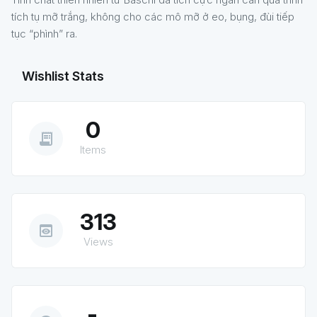
tích tụ mỡ trắng, không cho các mô mỡ ở eo, bụng, đùi tiếp
tục “phình” ra.
Wishlist Stats
0
receipt_long
Items
313
preview
Views
-