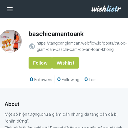
baschicamantoank
https://tangcangiamcan.webflow.io/posts/thuoc-
public
giam-can-baschi-cam-co-an-toan-khong
Follow
Wishlist
0
0
0
Followers
Following
Items
About
Một số hiện tượng,chưa giảm cân nhưng đà tăng cân đã bị
“chặn đứng”.
Tinh chất thiên nhiên từ Baschi đã tích cực ngăn cản quá trình