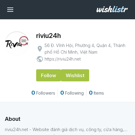
riviu24h
56 Đ. Vĩnh Hội, Phường 4, Quận 4, Thành
place
phố Hồ Chí Minh, Việt Nam
public
https://riviu24h.net
Follow
Wishlist
0
0
0
Followers
Following
Items
About
riviu24h.net - Website đánh giá dịch vụ, công ty, cửa hàng,....