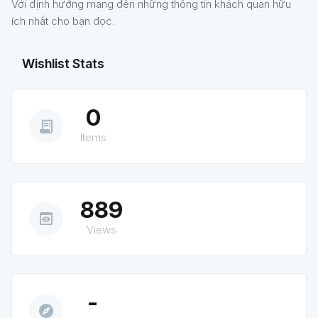
Với định hướng mang đến những thông tin khách quan hữu
ích nhất cho bạn đọc.
Wishlist Stats
0
receipt_long
Items
889
preview
Views
-
explore