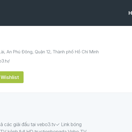
H
Lài, An Phú Đông, Quận 12, Thành phố Hồ Chí Minh
o3.tv/
Wishlist
cả các giải đấu tại vebo3.tv✓ Link bóng
 VTV kênh full HD tructiepbongda Vebo TV