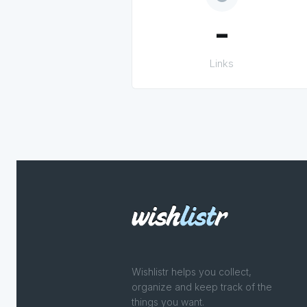
-
Links
Wishlistr helps you collect,
organize and keep track of the
things you want.