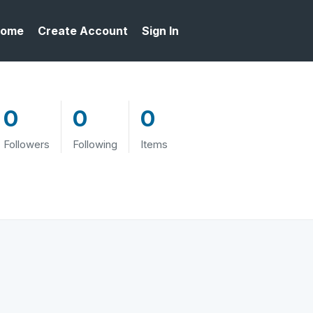
ome
Create Account
Sign In
0
0
0
Followers
Following
Items