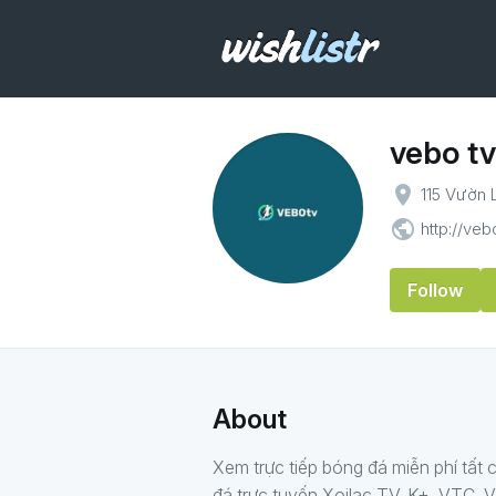
vebo tv
place
115 Vườn 
public
http://veb
Follow
About
Xem trực tiếp bóng đá miễn phí tất 
đá trực tuyến Xoilac TV, K+, VTC,