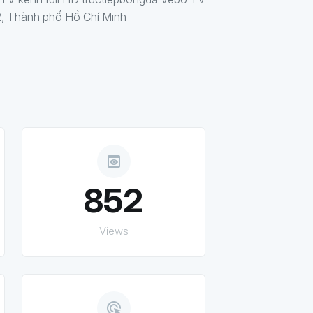
2, Thành phố Hồ Chí Minh
preview
852
Views
ads_click