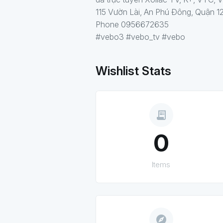
115 Vườn Lài, An Phú Đông, Quận 1
Phone 0956672635
#vebo3 #vebo_tv #vebo
Wishlist Stats
receipt_long
0
Items
explore