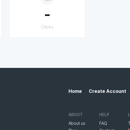
-
Clicks
Home
Create Account
ABOUT
HELP
About us
FAQ